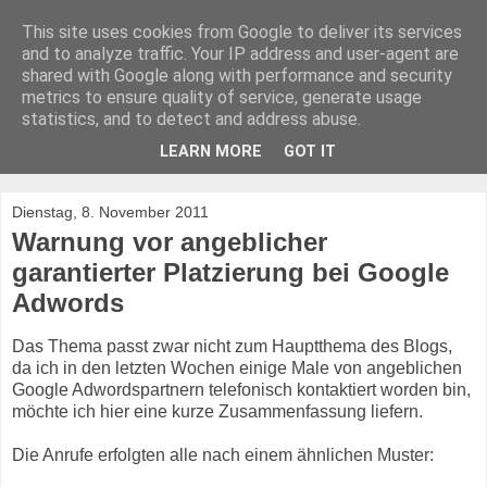
This site uses cookies from Google to deliver its services
Stock Fotografie und was
and to analyze traffic. Your IP address and user-agent are
shared with Google along with performance and security
sonst noch wichtig ist
metrics to ensure quality of service, generate usage
statistics, and to detect and address abuse.
Professionelle Fotografie, Bildagenturen.
LEARN MORE
GOT IT
Dienstag, 8. November 2011
Warnung vor angeblicher
garantierter Platzierung bei Google
Adwords
Das Thema passt zwar nicht zum Hauptthema des Blogs,
da ich in den letzten Wochen einige Male von angeblichen
Google Adwordspartnern telefonisch kontaktiert worden bin,
möchte ich hier eine kurze Zusammenfassung liefern.
Die Anrufe erfolgten alle nach einem ähnlichen Muster: